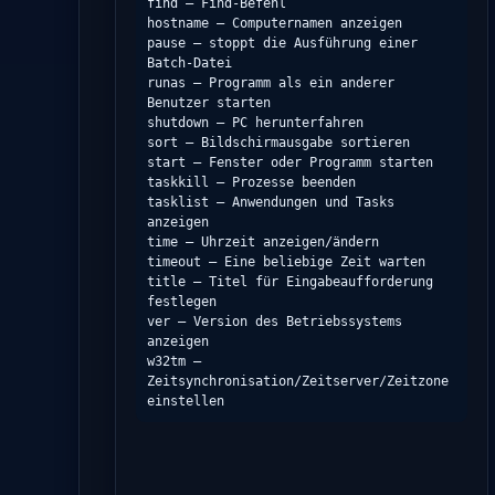
find – Find-Befehl

hostname – Computernamen anzeigen

pause – stoppt die Ausführung einer 
Batch-Datei

runas – Programm als ein anderer 
Benutzer starten

shutdown – PC herunterfahren

sort – Bildschirmausgabe sortieren

start – Fenster oder Programm starten

taskkill – Prozesse beenden

tasklist – Anwendungen und Tasks 
anzeigen

time – Uhrzeit anzeigen/ändern

timeout – Eine beliebige Zeit warten

title – Titel für Eingabeaufforderung 
festlegen

ver – Version des Betriebssystems 
anzeigen

w32tm – 
Zeitsynchronisation/Zeitserver/Zeitzone 
einstellen