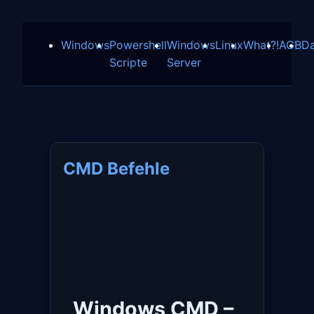
Windows
Powershell
Windows
Linux
What?!
AGB
Da
Scripte
Server
CMD Befehle
Windows CMD –