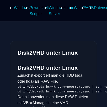
Windows
Powershell
Windows
Linux
What?!
AGB
Datens
Scripte
Server
Disk2VHD unter Linux
Disk2VHD unter Linux
Zunächst exportiert man die HDD (sda
oder hda) als RAW File.
dd if=/dev/sda bs=4k conv=noerror,sync | ssh r
dd if=/dev/sdb bs=4k conv=noerror,sync | ssh r
Dann konvertiert man diese RAW Dateien
mit VBoxManage in eine VHD.