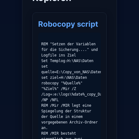
Robocopy script
REM "Setzen der Variablen 
für die Sicherung...." und 
Logfile ins Ziel

Set Templog:H:\NAS\Daten

set 
quelle=E:\Copy_von_NAS\Daten

set ziel=H:\NAS\Daten

robocopy "%Quelle%" 
"%Ziel%" /Mir /Z 
/Log+:e:\logs\%date%_copy_Daten_PC_zu_USB.log 
/NP /NFL

REM /Mir /MIR legt eine 
Spiegelung der Struktur 
der Quelle in einem 
vorgegebenen Archiv-Ordner 
an.

REM /MIR besteht 