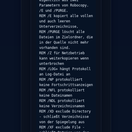
eigentlich aus zwei 
Parametern von Robocopy. 
/E und /PURGE.

REM /E kopiert alle vollen 
und auch leeren 
Unterverzeichnisse,

REM /PURGE löscht alle 
Dateien im Zielordner, die 
in der Quelle nicht mehr 
vorhanden sind.

REM /Z für Netzbetrieb 
kann weiterkopieren wenn 
unterbrochen

REM /LOG+ hängt Protokoll 
an Log-Datei an

REM /NP protokolliert 
keine Fortschrittsanzeigen

REM /NFL protokolliert 
keine Dateinamen

REM /NDL protokolliert 
keine Verzeichnisnamen

REM /XD exclude Directory 
- schließt Verzeichnisse 
von der Spiegelung aus

REM /XF exclude File - 