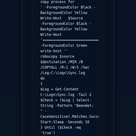
copy process for                               
' -ForegroundColor Black -
BackgroundColor Yellow

Write-Host   $Source                                                     
-ForegroundColor Black -
BackgroundColor Yellow

Write-Host 
'============================================
-ForegroundColor Green

write-host ''

robocopy $source 
$destination /MIR /B 
/COPYALL /R:1 /W:5 /Sec 
/Log:C:\Logs\Sync.log

do

{

$Log = Get-Content 
C:\Logs\Sync.log -Tail 2

$Check = ($Log | Select-
String -Pattern "Beendet: 
" -
CaseSensitive).Matches.Success

Start-Sleep -Seconds 10

} Until ($Check -eq 
'true')
