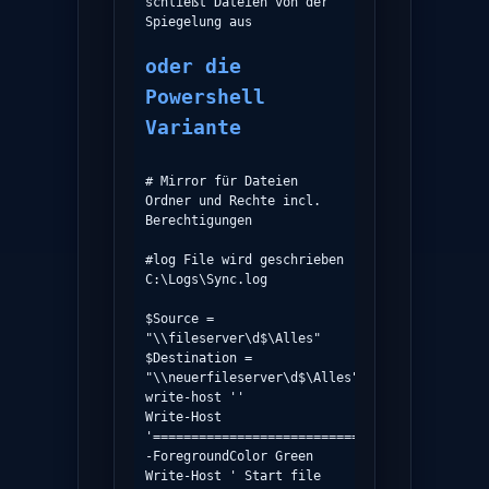
schließt Dateien von der 
Spiegelung aus

oder die 
Powershell 
Variante
# Mirror für Dateien 
Ordner und Rechte incl. 
Berechtigungen

#log File wird geschrieben 
C:\Logs\Sync.log

$Source = 
"\\fileserver\d$\Alles"

$Destination = 
"\\neuerfileserver\d$\Alles"

write-host ''

Write-Host 
'============================================
-ForegroundColor Green

Write-Host ' Start file 